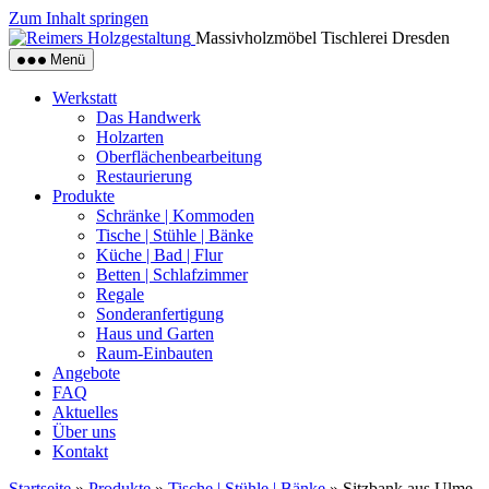
Zum Inhalt springen
Massivholzmöbel Tischlerei Dresden
Menü
Werkstatt
Das Handwerk
Holzarten
Oberflächenbearbeitung
Restaurierung
Produkte
Schränke | Kommoden
Tische | Stühle | Bänke
Küche | Bad | Flur
Betten | Schlafzimmer
Regale
Sonderanfertigung
Haus und Garten
Raum-Einbauten
Angebote
FAQ
Aktuelles
Über uns
Kontakt
Startseite
»
Produkte
»
Tische | Stühle | Bänke
»
Sitzbank aus Ulme