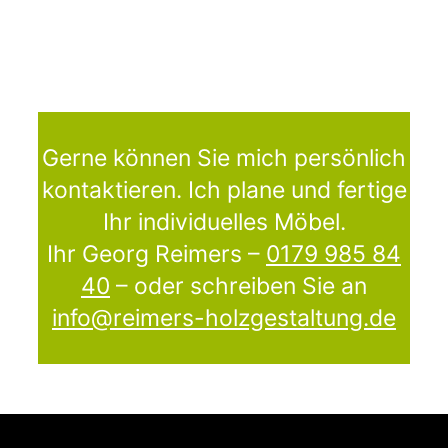
Gerne können Sie mich persönlich
kontaktieren. Ich plane und fertige
Ihr individuelles Möbel.
Ihr Georg Reimers –
0179 985 84
40
– oder schreiben Sie an
info@reimers-holzgestaltung.de